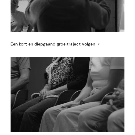
Een kort en diepgaand groeitraject volgen
>