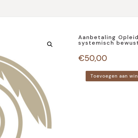
Aanbetaling Opleid
systemisch bewust
€
50,00
Toevoegen aan wi
Aanbetaling
Opleiding
Persoonlijk
groeien
in
systemisch
bewustzijn
-
aan
jezelf