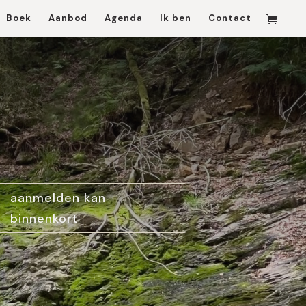
Boek
Aanbod
Agenda
Ik ben
Contact
aanmelden kan
binnenkort