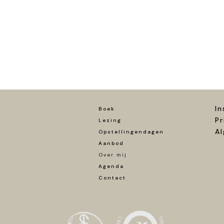
In
Boek
Pr
Lezing
A
Opstellingendagen
Aanbod
Over mij
Agenda
Contact