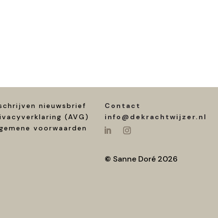
schrijven nieuwsbrief
Contact
ivacyverklaring (AVG)
info@dekrachtwijzer.nl
lgemene voorwaarden
©
Sanne Doré 2026