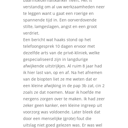
baarmoederhalskanker heeft. Het is
verstandig om al uw werkzaamheden neer
te leggen want u gaat een roerige en
spannende tijd in. Een oorverdovende
stilte, lamgeslagen, angst en een groot
verdriet.
Een bericht wat haaks stond op het
telefoongesprek 10 dagen ervoor met
dezelfde arts van de privé-kliniek, welke
gespecialiseerd zijn in langdurige
afwijkende uitstrijkjes. Al ruim 8 jaar had
ik hier last van, op en af. Na het afnemen
van de biopten liet ze me weten dat er
een kleine afwijking in de pap 3b zat, cin 2
zoals ze dat noemen. Maar ik hoefde me
nergens zorgen over te maken. Ik had zeer
zeker geen kanker, een kleine ingreep uit
voorzorg was voldoende. Later bleek dat
door een menselijke (grote) fout die
uitslag niet goed gelezen was. Er was wel