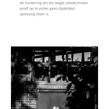
de hunkering om die leegte steeds buiten
jezelf op te vullen geen (tijdelijke)
oplossing meer is.