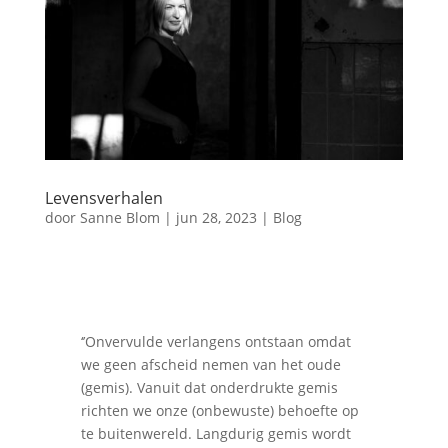
Levensverhalen
door
Sanne Blom
|
jun 28, 2023
|
Blog
‘’Onvervulde verlangens ontstaan omdat
we geen afscheid nemen van het oude
(gemis). Vanuit dat onderdrukte gemis
richten we onze (onbewuste) behoefte op
te buitenwereld. Langdurig gemis wordt