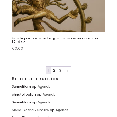
Eindejaarsafsluiting – huiskamerconcert
17 dec
€
0,00
1
2
3
→
Recente reacties
SanneBlom
op
Agenda
christel belien
op
Agenda
SanneBlom
op
Agenda
Marie-Astrid Zeinstra
op
Agenda